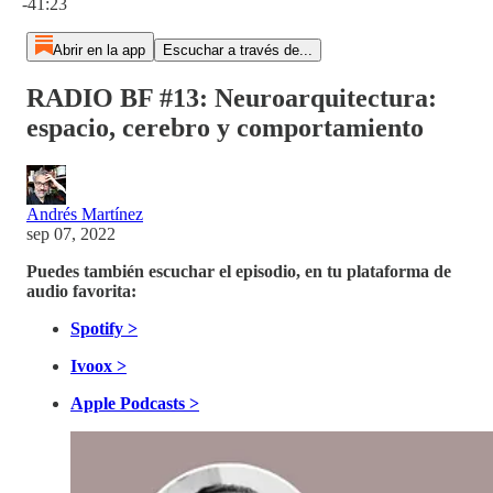
-41:23
Abrir en la app
Escuchar a través de...
RADIO BF #13: Neuroarquitectura:
espacio, cerebro y comportamiento
Andrés Martínez
sep 07, 2022
Puedes también escuchar el episodio, en tu plataforma de
audio favorita:
Spotify >
Ivoox >
Apple Podcasts >