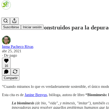
#11 Humedales construidos para la depurac
Suscribirse
Iniciar sesión
Igma Pacheco Rivas
abr 25, 2021
∙ De pago
16
Compartir
“Cuando miramos lo que es verdaderamente sostenible, el único model
Esta cita es de
Janine Benyus
, bióloga, autora de libro
“Biomímesis: 
La biomímesis
(de bio, "vida", y mimesis, "imitar"), también
innovadoras para resolver aquellos problemas humanos que la 