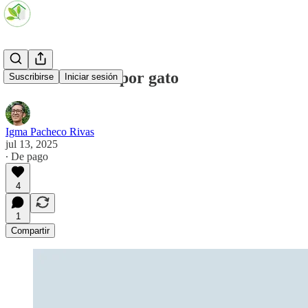
#161 Dar liebre por gato
Suscribirse
Iniciar sesión
Igma Pacheco Rivas
jul 13, 2025
∙ De pago
4
1
Compartir