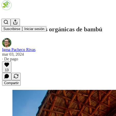
#120 Estructuras orgánicas de bambú
Suscribirse
Iniciar sesión
Igma Pacheco Rivas
mar 03, 2024
∙ De pago
13
Compartir